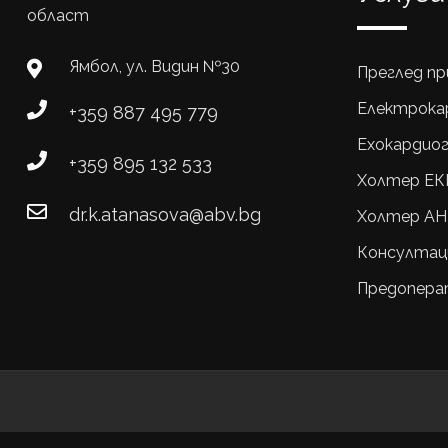
област
Ямбол, ул. Видин №30
Преглед пр
Електрока
+359 887 495 779
Ехокардио
+359 895 132 533
Холтер ЕК
dr.k.atanasova@abv.bg
Холтер АН
Консултац
Предопера