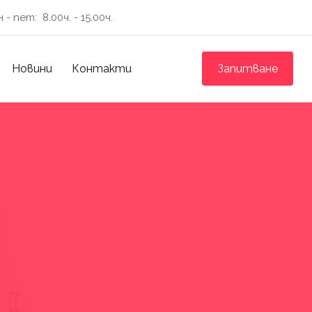
н - пет:
8.00ч. - 15.00ч.
Новини
Контакти
Запитване