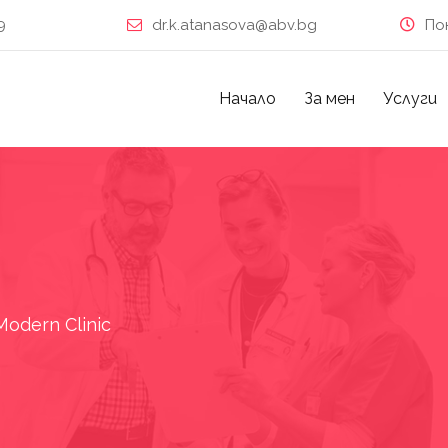
9
dr.k.atanasova@abv.bg
По
Начало
За мен
Услуги
Modern Clinic