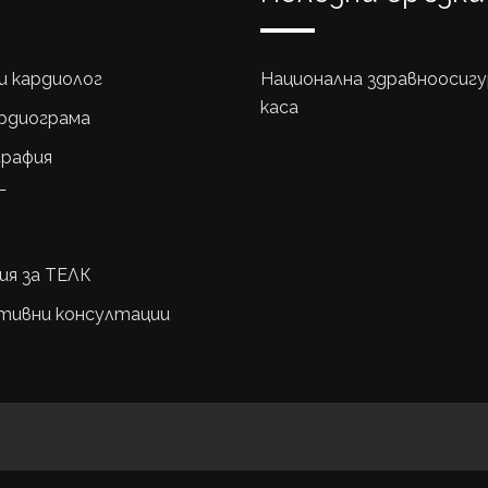
и кардиолог
Национална здравноосиг
каса
рдиограма
графия
Г
ия за ТЕЛК
тивни консултации