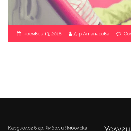
ноември 13, 2018
Д-р Атанасова
Com
Услуги
Кардиолог в гр. Ямбол и Ямболска