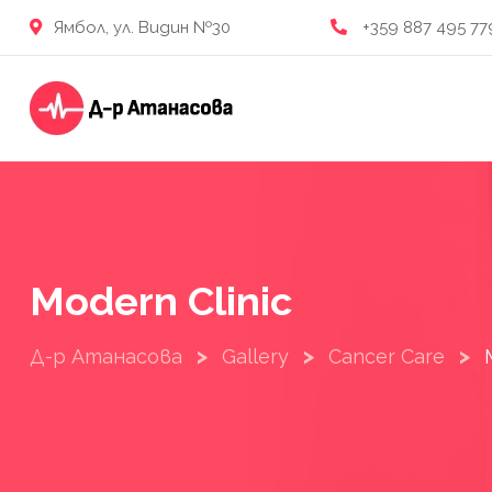
Skip
Ямбол, ул. Видин №30
+359 887 495 77
to
content
Modern Clinic
>
>
>
Д-р Атанасова
Gallery
Cancer Care